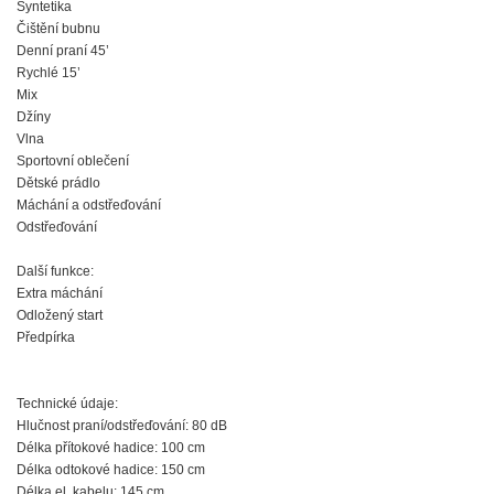
Syntetika
Čištění bubnu
Denní praní 45’
Rychlé 15’
Mix
Džíny
Vlna
Sportovní oblečení
Dětské prádlo
Máchání a odstřeďování
Odstřeďování
Další funkce:
Extra máchání
Odložený start
Předpírka
Technické údaje:
Hlučnost praní/odstřeďování: 80 dB
Délka přítokové hadice: 100 cm
Délka odtokové hadice: 150 cm
Délka el. kabelu: 145 cm