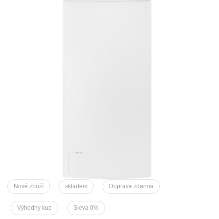
Nové zboží
skladem
Doprava zdarma
Výhodný kup
Sleva 0%