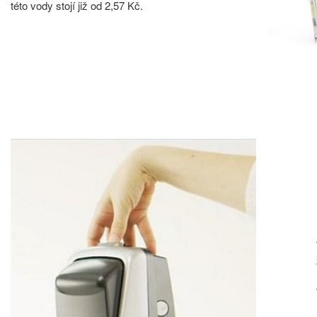
této vody stojí již od 2,57 Kč.