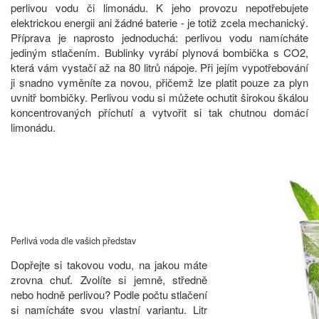
perlivou vodu či limonádu. K jeho provozu nepotřebujete
elektrickou energii ani žádné baterie - je totiž zcela mechanický.
Příprava je naprosto jednoduchá: perlivou vodu namícháte
jediným stlačením. Bublinky vyrábí plynová bombička s CO2,
která vám vystačí až na 80 litrů nápoje. Při jejím vypotřebování
ji snadno vyměníte za novou, přičemž lze platit pouze za plyn
uvnitř bombičky. Perlivou vodu si můžete ochutit širokou škálou
koncentrovaných příchutí a vytvořit si tak chutnou domácí
limonádu.
Perlivá voda dle vašich představ
Dopřejte si takovou vodu, na jakou máte
zrovna chuť. Zvolíte si jemně, středně
nebo hodně perlivou? Podle počtu stlačení
si namícháte svou vlastní variantu. Litr