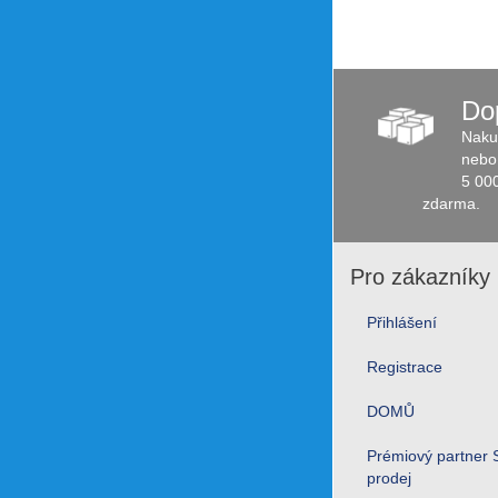
Do
Naku
nebo 
5 00
zdarma.
Pro zákazníky
Přihlášení
Registrace
DOMŮ
Prémiový partner S
prodej