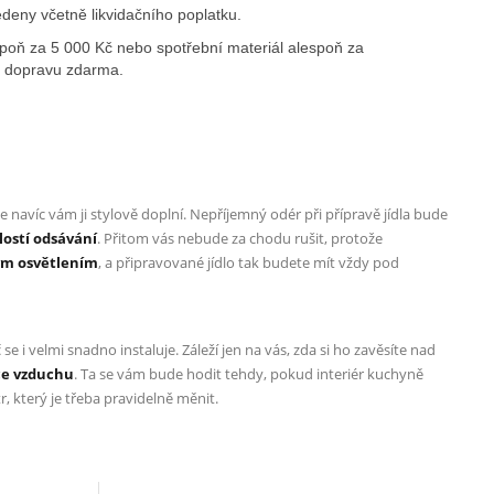
deny včetně likvidačního poplatku.
poň za 5 000 Kč nebo spotřební materiál alespoň za
ak dopravu zdarma.
navíc vám ji stylově doplní. Nepříjemný odér při přípravě jídla bude
hlostí odsávání
. Přitom vás nebude za chodu rušit, protože
m osvětlením
, a připravované jídlo tak budete mít vždy pod
e i velmi snadno instaluje. Záleží jen na vás, zda si ho zavěsíte nad
ce vzduchu
. Ta se vám bude hodit tehdy, pokud interiér kuchyně
, který je třeba pravidelně měnit.