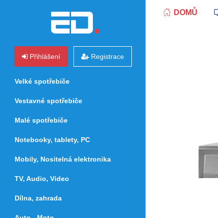
DOMŮ
Přihlášení
Registrace
Velké spotřebiče
Vestavné spotřebiče
Malé spotřebiče
Notebooky, tablety, PC
Mobily, Nositelná elektronika
TV, Audio, Video
Dílna, zahrada
Auto - Moto