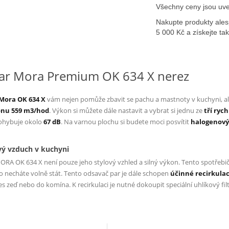
Všechny ceny jsou uve
Nakupte produkty ales
5 000 Kč a získejte t
ar Mora Premium OK 634 X nerez
 Mora OK 634 X
vám nejen pomůže zbavit se pachu a mastnoty v kuchyni, ale 
onu 559 m3/hod
. Výkon si můžete dále nastavit a vybrat si jednu ze
tří ryc
ohybuje okolo
67 dB
. Na varnou plochu si budete moci posvítit
halogenový
tvý vzduch v kuchyni
ORA OK 634 X
není pouze jeho stylový vzhled a silný výkon. Tento spotřebič s
 necháte volně stát. Tento odsavač par je dále schopen
účinné recirkula
zeď nebo do komína. K recirkulaci je nutné dokoupit speciální uhlíkový filtr