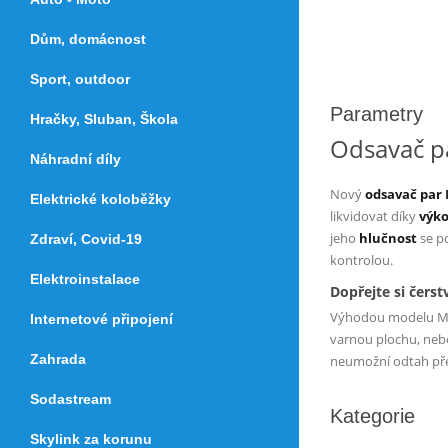
Dům, domácnost
Sport, outdoor
Parametry
Hračky, Sluban, Škola
Odsavač p
Náhradní díly
Nový
odsavač par
Elektrické koloběžky
likvidovat díky
výk
jeho
hlučnost
se p
Zdraví, Covid-19
kontrolou.
Elektroinstalace
Dopřejte si čers
Výhodou modelu M
Internetové připojení
varnou plochu, nebo
Zahrada
neumožní odtah přes 
Sodastream
Kategorie
Skylink za korunu