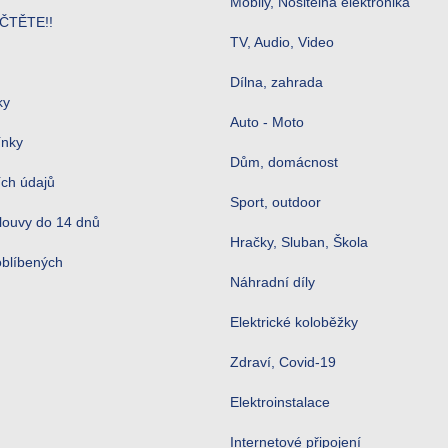
Mobily, Nositelná elektronika
ČTĚTE!!
TV, Audio, Video
Dílna, zahrada
ky
Auto - Moto
ínky
Dům, domácnost
ch údajů
Sport, outdoor
louvy do 14 dnů
Hračky, Sluban, Škola
oblíbených
Náhradní díly
Elektrické koloběžky
Zdraví, Covid-19
Elektroinstalace
Internetové připojení