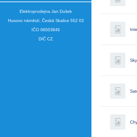
Elektroprodejna Jan Dušek
Husovo náměstí, Česká Skalice 552 03
Int
IČO 06503845
DIČ CZ
Sky
Sat
Chy