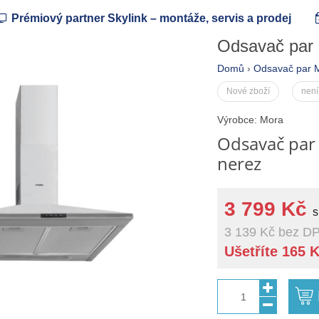
Prémiový partner Skylink – montáže, servis a prodej
Odsavač par
Domů
›
Odsavač par 
Nové zboží
není
Výrobce: Mora
Odsavač par
nerez
3 799 Kč
s
3 139 Kč
bez D
Ušetříte 165 
1