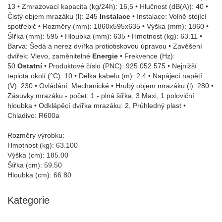
13 • Zmrazovací kapacita (kg/24h): 16,5 • Hlučnost (dB(A)): 40 •
Čistý objem mrazáku (l): 245
Instalace
• Instalace: Volně stojící
spotřebič • Rozměry (mm): 1860x595x635 • Výška (mm): 1860 •
Šířka (mm): 595 • Hloubka (mm): 635 • Hmotnost (kg): 63.11 •
Barva: Šedá a nerez dvířka protiotiskovou úpravou • Zavěšení
dvířek: Vlevo, zaměnitelné
Energie
• Frekvence (Hz):
50
Ostatní
• Produktové číslo (PNC): 925 052 575 • Nejnižší
teplota okolí (°C): 10 • Délka kabelu (m): 2.4 • Napájecí napětí
(V): 230 • Ovládání: Mechanické • Hrubý objem mrazáku (l): 280 •
Zásuvky mrazáku - počet: 1 - plná šířka, 3 Maxi, 1 poloviční
hloubka • Odklápěcí dvířka mrazáku: 2, Průhledný plast •
Chladivo: R600a
Rozměry výrobku:
Hmotnost (kg): 63.100
Výška (cm): 185.00
Šířka (cm): 59.50
Hloubka (cm): 66.80
Kategorie