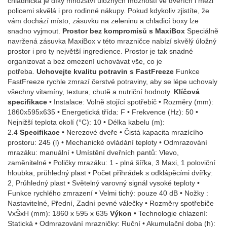
chladnička je díky množství úložných možností ve dveřích i mezi
policemi skvělá i pro rodinné nákupy. Pokud kdykoliv zjistíte, že
vám dochází místo, zásuvku na zeleninu a chladicí boxy lze
snadno vyjmout.
Prostor bez kompromisů s MaxiBox
Speciálně
navržená zásuvka MaxiBox v této mrazničce nabízí skvělý úložný
prostor i pro ty největší ingredience. Prostor je tak snadné
organizovat a bez omezení uchovávat vše, co je
potřeba.
Uchovejte kvalitu potravin s FastFreeze
Funkce
FastFreeze rychle zmrazí čerstvé potraviny, aby se lépe uchovaly
všechny vitamíny, textura, chutě a nutriční hodnoty.
Klíčová
specifikace
• Instalace: Volně stojící spotřebič • Rozměry (mm):
1860x595x635 • Energetická třída: F • Frekvence (Hz): 50 •
Nejnižší teplota okolí (°C): 10 • Délka kabelu (m):
2.4
Specifikace
• Nerezové dveře • Čistá kapacita mrazícího
prostoru: 245 (l) • Mechanické ovládání teploty • Odmrazování
mrazáku: manuální • Umístění dveřních pantů: Vlevo,
zaměnitelné • Poličky mrazáku: 1 - plná šířka, 3 Maxi, 1 poloviční
hloubka, průhledný plast • Počet přihrádek s odklápěcími dvířky:
2, Průhledný plast • Světelný varovný signál vysoké teploty •
Funkce rychlého zmrazení • Velmi tichý: pouze 40 dB • Nožky :
Nastavitelné, Přední, Zadní pevné válečky • Rozměry spotřebiče
VxŠxH (mm): 1860 x 595 x 635
Výkon
• Technologie chlazení:
Statická • Odmrazování mrazničky: Ruční • Akumulační doba (h):