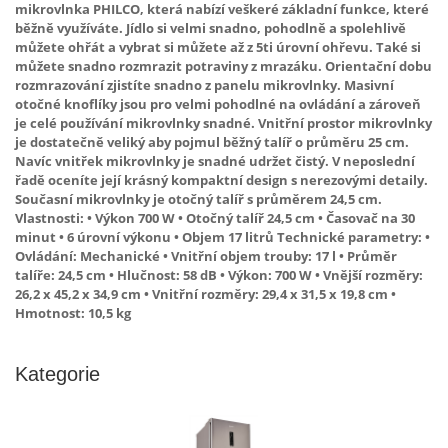
mikrovlnka PHILCO, která nabízí veškeré základní funkce, které
běžně využíváte. Jídlo si velmi snadno, pohodlně a spolehlivě
můžete ohřát a vybrat si můžete až z 5ti úrovní ohřevu. Také si
můžete snadno rozmrazit potraviny z mrazáku. Orientační dobu
rozmrazování zjistíte snadno z panelu mikrovlnky. Masivní
otočné knoflíky jsou pro velmi pohodlné na ovládání a zároveň
je celé používání mikrovlnky snadné. Vnitřní prostor mikrovlnky
je dostatečně veliký aby pojmul běžný talíř o průměru 25 cm.
Navíc vnitřek mikrovlnky je snadné udržet čistý. V neposlední
řadě oceníte její krásný kompaktní design s nerezovými detaily.
Současní mikrovlnky je otočný talíř s průměrem 24,5 cm.
Vlastnosti: • Výkon 700 W • Otočný talíř 24,5 cm • Časovač na 30
minut • 6 úrovní výkonu • Objem 17 litrů Technické parametry: •
Ovládání: Mechanické • Vnitřní objem trouby: 17 l • Průměr
talíře: 24,5 cm • Hlučnost: 58 dB • Výkon: 700 W • Vnější rozměry:
26,2 x 45,2 x 34,9 cm • Vnitřní rozměry: 29,4 x 31,5 x 19,8 cm •
Hmotnost: 10,5 kg
Kategorie