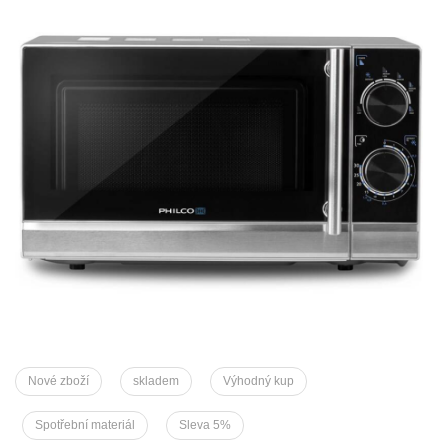
Nové zboží
skladem
Výhodný kup
Spotřební materiál
Sleva 5%