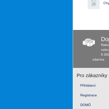
Chy
Do
Naku
nebo 
5 00
zdarma.
Pro zákazníky
Přihlášení
Registrace
DOMŮ