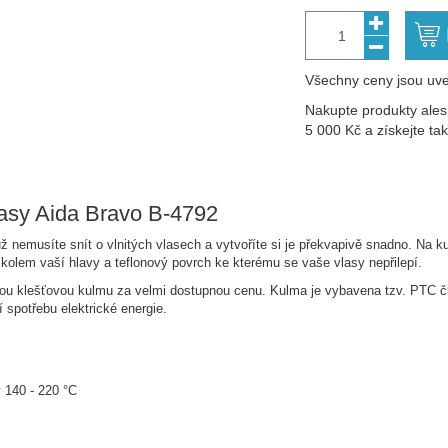
1
Všechny ceny jsou uve
Nakupte produkty ales
5 000 Kč a získejte t
asy Aida Bravo B-4792
 nemusíte snít o vlnitých vlasech a vytvoříte si je překvapivě snadno. Na kul
kolem vaší hlavy a teflonový povrch ke kterému se vaše vlasy nepřilepí.
kou klešťovou kulmu za velmi dostupnou cenu. Kulma je vybavena tzv. PTC č
í spotřebu elektrické energie.
 140 - 220 °C