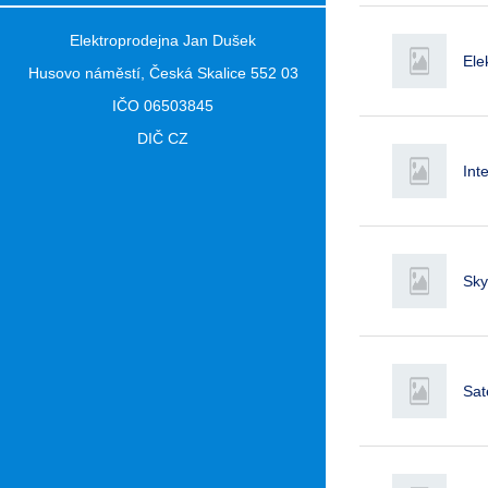
Elektroprodejna Jan Dušek
Ele
Husovo náměstí, Česká Skalice 552 03
IČO 06503845
DIČ CZ
Int
Sky
Sat