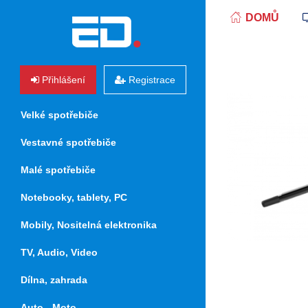
DOMŮ
Přihlášení
Registrace
Velké spotřebiče
Vestavné spotřebiče
Malé spotřebiče
Notebooky, tablety, PC
Mobily, Nositelná elektronika
TV, Audio, Video
Dílna, zahrada
Auto - Moto