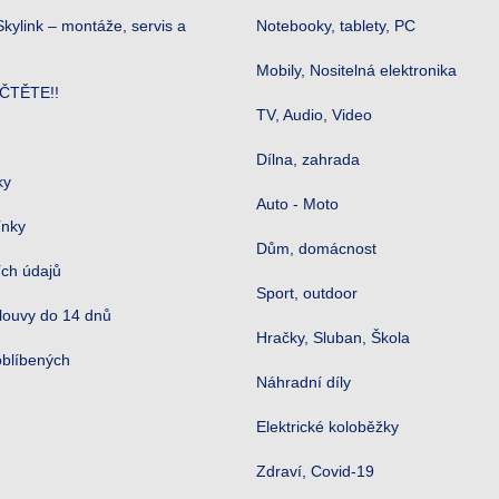
kylink – montáže, servis a
Notebooky, tablety, PC
Mobily, Nositelná elektronika
ČTĚTE!!
TV, Audio, Video
Dílna, zahrada
ky
Auto - Moto
ínky
Dům, domácnost
ch údajů
Sport, outdoor
louvy do 14 dnů
Hračky, Sluban, Škola
oblíbených
Náhradní díly
Elektrické koloběžky
Zdraví, Covid-19