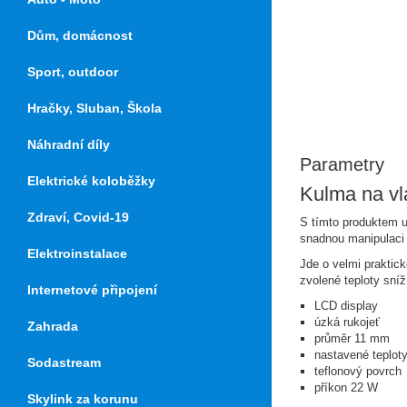
Dům, domácnost
Sport, outdoor
Hračky, Sluban, Škola
Náhradní díly
Parametry
Elektrické koloběžky
Kulma na vl
Zdraví, Covid-19
S tímto produktem už
snadnou manipulaci 
Elektroinstalace
Jde o velmi praktic
zvolené teploty sníž
Internetové připojení
LCD display
úzká rukojeť
Zahrada
průměr 11 mm
nastavené teploty
Sodastream
teflonový povrch
příkon 22 W
Skylink za korunu