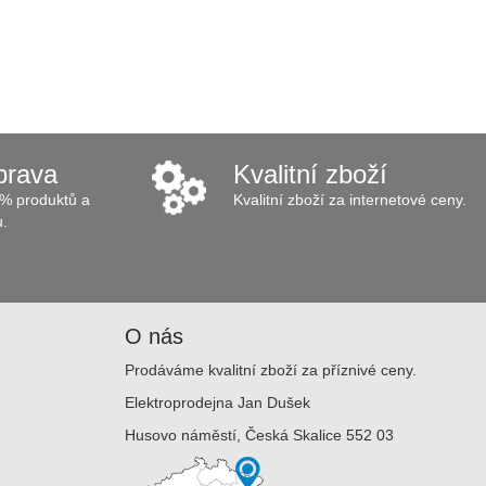
prava
Kvalitní zboží
% produktů a
Kvalitní zboží za internetové ceny.
u.
O nás
Prodáváme kvalitní zboží za příznivé ceny.
Elektroprodejna Jan Dušek
Husovo náměstí, Česká Skalice 552 03