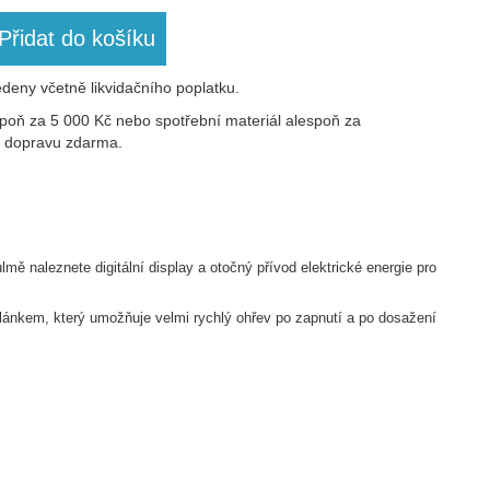
Přidat do košíku
deny včetně likvidačního poplatku.
poň za 5 000 Kč nebo spotřební materiál alespoň za
ak dopravu zdarma.
mě naleznete digitální display a otočný přívod elektrické energie pro
lánkem, který umožňuje velmi rychlý ohřev po zapnutí a po dosažení