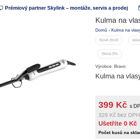
Prémiový partner Skylink – montáže, servis a prodej
Kulma na vla
Domů
›
Kulma na vlas
Nové zboží
skl
Sleva 0%
Výrobce: Bravo
Kulma na vlas
399 Kč
s D
329 Kč
bez DPH
Ušetříte 0 Kč
Počet kusů na skla