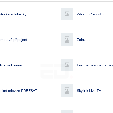
ktrické koloběžky
Zdraví, Covid-19
ernetové připojení
Zahrada
link za korunu
Premier league na Sky
elitní televize FREESAT
Skylink Live TV