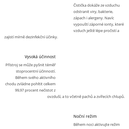
Čistička dokáže ze vzduchu
odstranit viry, bakterie,
zápach i alergeny. Navíc
vypouští záporné ionty, které
vzduch ještě lépe pročistí a
zajistí mírně dezinfekční účinky.
Vysoká účinnost
Přístroj se může pyšnit téměř
stoprocentní účinností.
Během svého aktivního
chodu zvládne pohltit celkem
99,97 procent nečistot z
ovzduší, a to včetně pachů a zvířecích chlupů.
Noční režim
Během noci aktivujte režim