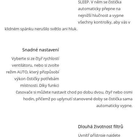
SLEEP. V něm se čistička
automaticky přepne na
nejnižší hlučnost a vypne
všechny kontrolky, aby vás v
klidném spánku nerušilo světlo ani hluk.
Snadné nastavení
Vyberte si ze čtyř rychlostí
ventilátoru, nebo si zvolte
režim AUTO, který přizpůsobí
výkon čističky potřebám
místnosti. Díky funkci
časovače si můžete nastavit chod po dobu dvou, čtyř nebo osmi
hodin, přičemž po uplynutí stanovené doby se čistička sama
automaticky vypne.
Dlouhá životnost filtrů
Uvnitř přístroje najdete