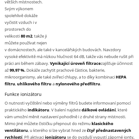
větších místnostech.
Svým výkonem
spolehlivě dokáže
vyčistit vzduch i v
prostorech do
velikosti
80 m2
, takže ji
můžete používat nejen
v domácnostech, ale také v kancelářských budovách. Navzdory
vysoké efektivitě má nízkou hlučnost 64 dB, takže vás nebude rušit při
práci ani během zábavy.
Vynikající úroveň filtrace
zajišťuje účinnost
až
99,97 %.
Dokáže zachytit prachové částice, bakterie,
mikroorganismy, ale také zvířecí chlupy, a to díky kombinaci
HEPA
filtru
,
uhlíkového filtru
a
nylonového předfiltru
.
Funkce ionizátoru
O nutnosti vyčištění nebo výměny filtrů budete informovaní pomocí
praktického
indikátoru
. V balení najdete
dálkové ovládání
, které
vám umožní měnit nastavení pohodlně i z druhé strany místnosti.
Mimo jiné můžete čističku přepnout do režimu
klasického
ventilátoru
, u kterého si lze vybrat hned ze
čtyř přednastavených
rychlostí
. Při aktivaci
ionizátoru
se do ovzduší vypustí záporné ionty,