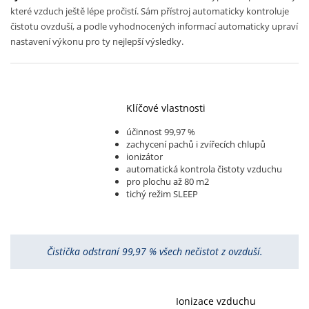
které vzduch ještě lépe pročistí. Sám přístroj automaticky kontroluje
čistotu ovzduší, a podle vyhodnocených informací automaticky upraví
nastavení výkonu pro ty nejlepší výsledky.
Klíčové vlastnosti
účinnost 99,97 %
zachycení pachů i zvířecích chlupů
ionizátor
automatická kontrola čistoty vzduchu
pro plochu až 80 m2
tichý režim SLEEP
Čistička odstraní 99,97 % všech nečistot z ovzduší.
Ionizace vzduchu