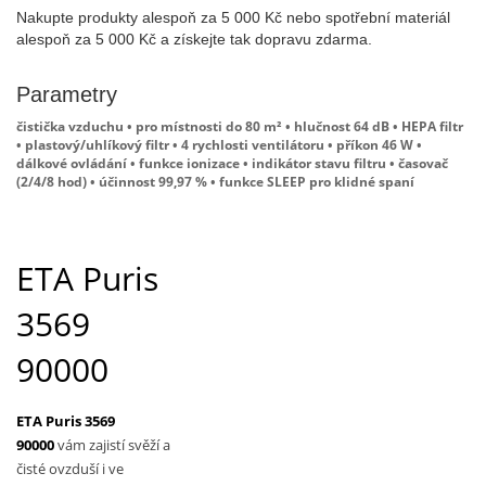
Nakupte produkty alespoň za 5 000 Kč nebo spotřební materiál
alespoň za 5 000 Kč a získejte tak dopravu zdarma.
Parametry
čistička vzduchu • pro místnosti do 80 m² • hlučnost 64 dB • HEPA filtr
• plastový/uhlíkový filtr • 4 rychlosti ventilátoru • příkon 46 W •
dálkové ovládání • funkce ionizace • indikátor stavu filtru • časovač
(2/4/8 hod) • účinnost 99,97 % • funkce SLEEP pro klidné spaní
ETA Puris
3569
90000
ETA Puris 3569
90000
vám zajistí svěží a
čisté ovzduší i ve