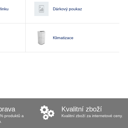
linku
Dárkový poukaz
Klimatizace
prava
Kvalitní zboží
% produktů a
Kvalitní zboží za internetové ceny.
u.