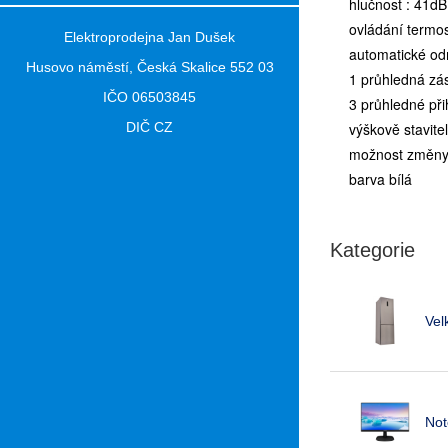
hlučnost : 41dB
ovládání termo
Elektroprodejna Jan Dušek
automatické od
Husovo náměstí, Česká Skalice 552 03
1 průhledná zás
IČO 06503845
3 průhledné při
DIČ CZ
výškově stavite
možnost změny 
barva bílá
Kategorie
Vel
Not