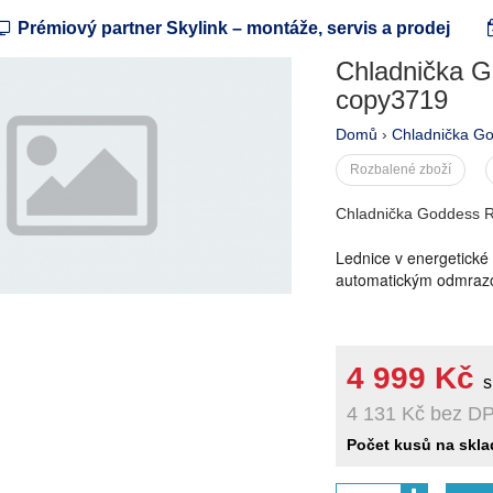
Prémiový partner Skylink – montáže, servis a prodej
Chladnička 
copy3719
Domů
›
Chladnička G
Rozbalené zboží
Chladnička Goddess
Lednice v energetické
automatickým odmrazo
4 999 Kč
s
4 131 Kč
bez D
Počet kusů na skla