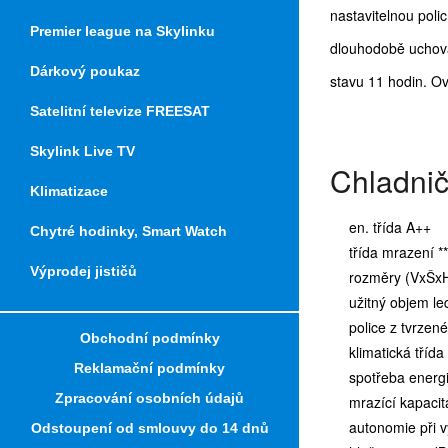
nastavitelnou poli
Premier league na Skylinku
dlouhodobě uchová
Dárkový poukaz
stavu 11 hodin. O
Satelitní televize FREESAT
Skylink Live TV
Chladni
Klimatizace
en. třída A++
Chytré hodinky, Smart Watch
třída mrazení **
Výprodej jističů
rozměry (VxŠxH
užitný objem led
police z tvrzené
Obchodní podmínky
klimatická třída
Reklamační podmínky
spotřeba energ
Zpracování osobních údajů
mrazící kapacit
autonomie při v
Odstoupení od smlouvy do 14 dnů