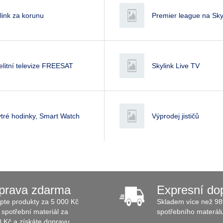
link za korunu
Premier league na Sky
elitní televize FREESAT
Skylink Live TV
tré hodinky, Smart Watch
Výprodej jističů
prava zdarma
Expresní do
pte produkty za 5 000 Kč
Skladem více než 98
spotřební materiál za
spotřebního materál
0 Kč a získáte dopravu