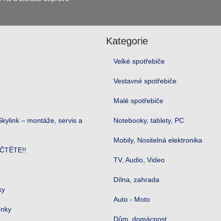
Kategorie
Velké spotřebiče
Vestavné spotřebiče
Malé spotřebiče
kylink – montáže, servis a
Notebooky, tablety, PC
Mobily, Nositelná elektronika
ČTĚTE!!
TV, Audio, Video
Dílna, zahrada
ky
Auto - Moto
ínky
Dům, domácnost