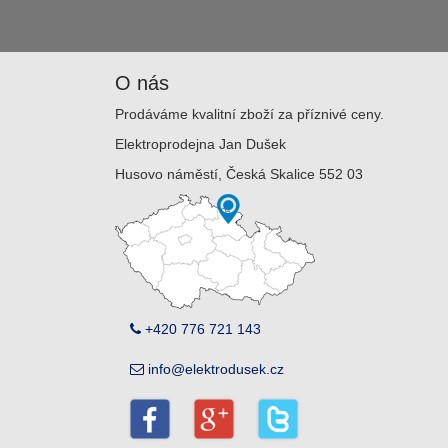
O nás
Prodáváme kvalitní zboží za příznivé ceny.
Elektroprodejna Jan Dušek
Husovo náměstí, Česká Skalice 552 03
+420 776 721 143
info@elektrodusek.cz