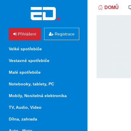
DOMŮ
Přihlášení
Registrace
Velké spotřebiče
Vestavné spotřebiče
Malé spotřebiče
Notebooky, tablety, PC
Mobily, Nositelná elektronika
TV, Audio, Video
Dílna, zahrada
Auto - Moto