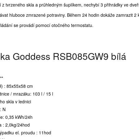
cí z tvrzeného skla a průhledným šuplíkem, nechybí 3 přihrádky ve dveř
vat hluboce zmrazené potraviny. Během 24 hodin dokáže zamrazit 2 k
vládání se provádí pomocí otočného termostatu.
čka Goddess RSB085GW9 bílá
**
) : 85x55x58 cm
nice / mrazáku: 103 l / 15 l
ho skla v lednici
 : N
ie: 0,35 kWh/24h
a : 2,0kg/24hod
ýpadku el. proudu : 11hod