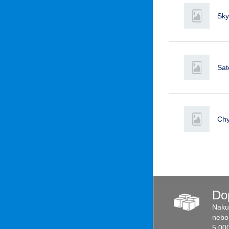
Sky
Sat
Chy
Do
Naku
nebo 
5 00