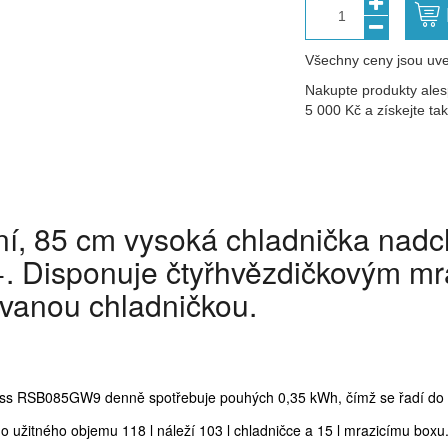
1
Všechny ceny jsou uve
Nakupte produkty ales
5 000 Kč a získejte t
í, 85 cm vysoká chladnička nadc
+. Disponuje čtyřhvězdičkovým m
vanou chladničkou.
s RSB085GW9 denně spotřebuje pouhých 0,35 kWh, čímž se řadí do ve
ho užitného objemu 118 l náleží 103 l chladničce a 15 l mrazicímu box