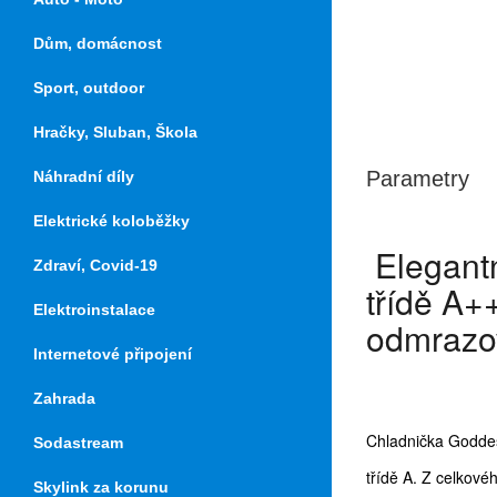
Dům, domácnost
Sport, outdoor
Hračky, Sluban, Škola
Parametry
Náhradní díly
Elektrické koloběžky
Elegantn
Zdraví, Covid-19
třídě A+
Elektroinstalace
odmrazo
Internetové připojení
Zahrada
Chladnička Goddes
Sodastream
třídě A. Z celkové
Skylink za korunu