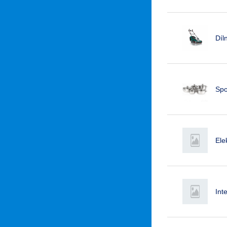
Díl
Spo
Ele
Int