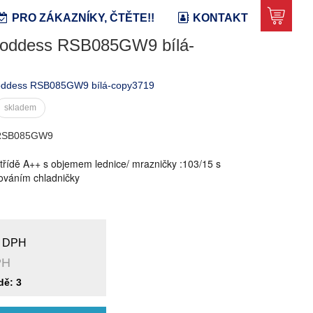
PRO ZÁKAZNÍKY, ČTĚTE!!
KONTAKT
Goddess RSB085GW9 bílá-
oddess RSB085GW9 bílá-copy3719
skladem
 RSB085GW9
 třídě A++ s objemem lednice/ mrazničky :103/15 s
váním chladničky
 DPH
PH
dě: 3