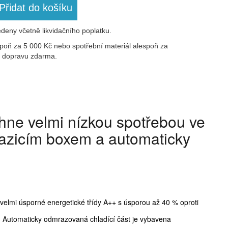
Přidat do košíku
deny včetně likvidačního poplatku.
poň za 5 000 Kč nebo spotřební materiál alespoň za
ak dopravu zdarma.
hne velmi nízkou spotřebou ve
razicím boxem a automaticky
lmi úsporné energetické třídy A++ s úsporou až 40 % oproti
u. Automaticky odmrazovaná chladící část je vybavena