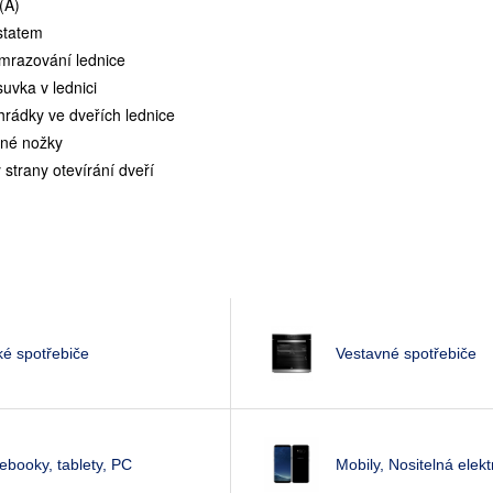
(A)
statem
mrazování lednice
uvka v lednici
hrádky ve dveřích lednice
lné nožky
strany otevírání dveří
ké spotřebiče
Vestavné spotřebiče
ebooky, tablety, PC
Mobily, Nositelná elekt